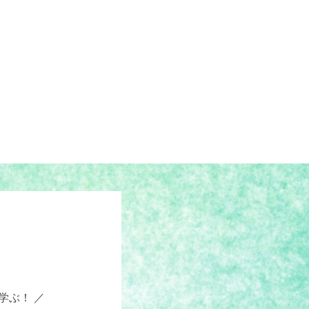
。
学ぶ！ ／